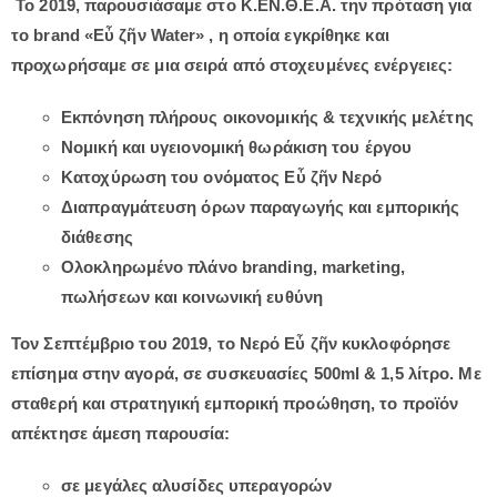
Το 2019, παρουσιάσαμε στο Κ.ΕΝ.Θ.Ε.Α. την πρόταση για
το brand
«Εὖ ζῆν
Water
»
, η οποία εγκρίθηκε και
προχωρήσαμε σε μια σειρά από στοχευμένες ενέργειες:
Εκπόνηση πλήρους οικονομικής & τεχνικής μελέτης
Νομική και υγειονομική θωράκιση του έργου
Κατοχύρωση του ονόματος
Εὖ ζῆν
Νερό
Διαπραγμάτευση όρων παραγωγής και εμπορικής
διάθεσης
Ολοκληρωμένο πλάνο branding, marketing,
πωλήσεων και κοινωνική ευθύνη
Τον Σεπτέμβριο του 2019, το
Νερό Εὖ ζῆν
κυκλοφόρησε
επίσημα στην αγορά, σε συσκευασίες 500ml & 1,5 λίτρο. Με
σταθερή και στρατηγική εμπορική προώθηση, το προϊόν
απέκτησε άμεση παρουσία:
σε μεγάλες αλυσίδες υπεραγορών