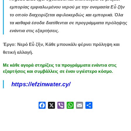
εμπορίας εμφιαλωμένου νερού με την ονομασία Εὖ ζῆν
το οποίο διαχειρίζεται αφιλοκερδώς και εμπορικά. Όλα
τα καθαρά έσοδα διατίθενται σε προγράμματα πρόληψης
ενάντια στις εξαρτήσεις.
Έργο:
Νερό Εὖ ζῆν, Κάθε μπουκάλι φέρνει πρόληψη και
θετική αλλαγή.
Με κάθε αγορά στηρίζεις τα προγράμματα ενάντια στις
εξαρτήσεις και συμβάλλεις σε έναν υγιέστερο κόσμο.
https://efzinwater.cy/
F
X
V
W
E
S
a
i
h
m
h
c
b
a
a
a
e
e
t
i
r