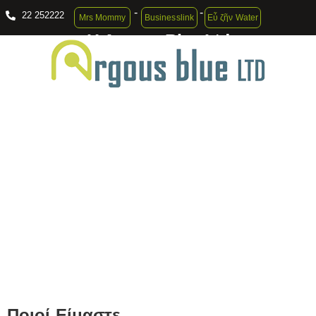
-
-
22 252222
Mrs Mommy
Businesslink
Εὖ ζῆν Water
Η Argous Blue Ltd
Δεν ακολουθούμε τους κανόνες, θέτουμε και
επαναπροσδιορίζουμε.
Ποιοί Είμαστε