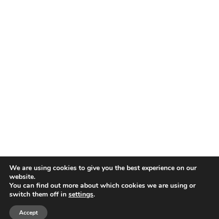
Εὖ ζῆν Water
Επικοινωνία
We are using cookies to give you the best experience on our
website.
You can find out more about which cookies we are using or
switch them off in
settings
.
All Rights Reserved - Powered by
FOCUS-ON GROUP
Accept