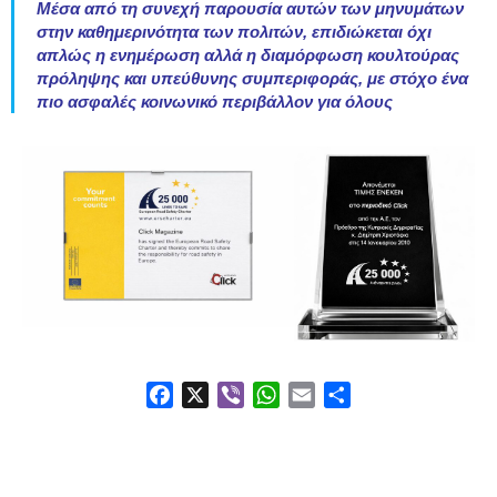
Μέσα από τη συνεχή παρουσία αυτών των μηνυμάτων
στην καθημερινότητα των πολιτών, επιδιώκεται όχι
απλώς η ενημέρωση αλλά η διαμόρφωση κουλτούρας
πρόληψης και υπεύθυνης συμπεριφοράς, με στόχο ένα
πιο ασφαλές κοινωνικό περιβάλλον για όλους
F
X
V
W
E
S
a
i
h
m
h
c
b
a
a
a
e
e
t
i
r